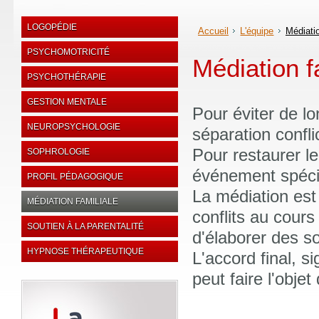
LOGOPÉDIE
Accueil
L'équipe
Médiatio
PSYCHOMOTRICITÉ
Médiation f
PSYCHOTHÉRAPIE
GESTION MENTALE
Pour éviter de l
NEUROPSYCHOLOGIE
séparation conflic
Pour restaurer le 
SOPHROLOGIE
événement spécif
PROFIL PÉDAGOGIQUE
La médiation est
MÉDIATION FAMILIALE
conflits au cour
SOUTIEN À LA PARENTALITÉ
d'élaborer des so
HYPNOSE THÉRAPEUTIQUE
L'accord final, s
peut faire l'obje